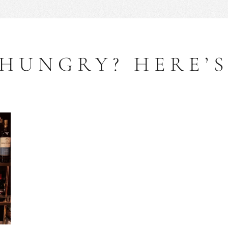
 HUNGRY? HERE’